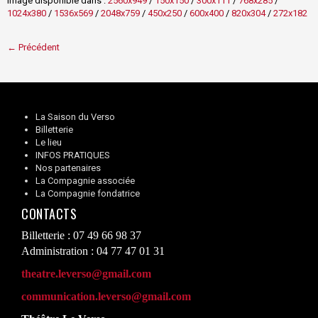
Image disponible dans :
2560x949
/
150x150
/
300x111
/
768x285
/
1024x380
/
1536x569
/
2048x759
/
450x250
/
600x400
/
820x304
/
272x182
← Précédent
La Saison du Verso
Billetterie
Le lieu
INFOS PRATIQUES
Nos partenaires
La Compagnie associée
La Compagnie fondatrice
CONTACTS
Billetterie : 07 49 66 98 37
Administration : 04 77 47 01 31
theatre.leverso@gmail.com
communication.leverso@gmail.com