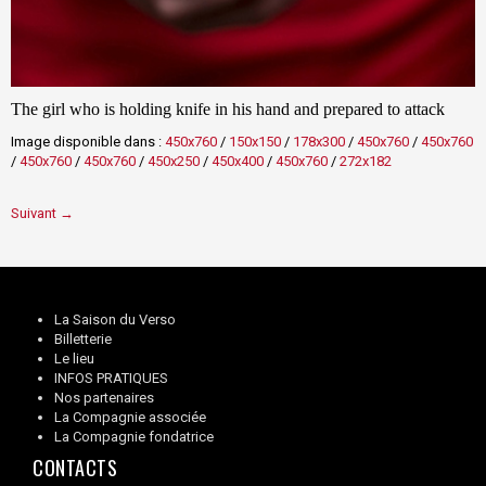
The girl who is holding knife in his hand and prepared to attack
Image disponible dans :
450x760
/
150x150
/
178x300
/
450x760
/
450x760
/
450x760
/
450x760
/
450x250
/
450x400
/
450x760
/
272x182
Suivant →
La Saison du Verso
Billetterie
Le lieu
INFOS PRATIQUES
Nos partenaires
La Compagnie associée
La Compagnie fondatrice
CONTACTS