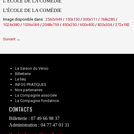
L’ÉCOLE DE LA COMÉDIE
L’ÉCOLE DE LA COMÉDIE
Image disponible dans :
2560x949
/
150x150
/
300x111
/
768x285
/
1024x380
/
1536x569
/
2048x759
/
450x250
/
600x400
/
820x304
/
272x182
Suivant →
La Saison du Verso
Billetterie
Le lieu
INFOS PRATIQUES
Nos partenaires
La Compagnie associée
La Compagnie fondatrice
CONTACTS
Billetterie : 07 49 66 98 37
Administration : 04 77 47 01 31