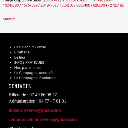
Image disponible dans :
2560x949
/
150x150
/
300x111
/
768x285
/
1024x380
/
1536x569
/
2048x759
/
450x250
/
600x400
/
820x304
/
272x182
Suivant →
La Saison du Verso
Billetterie
Le lieu
INFOS PRATIQUES
Nos partenaires
La Compagnie associée
La Compagnie fondatrice
CONTACTS
Billetterie : 07 49 66 98 37
Administration : 04 77 47 01 31
theatre.leverso@gmail.com
communication.leverso@gmail.com