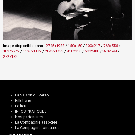
Image disponible dans :
2745x1988
/
150x150
/
300x217
/
768x556
/
1024x742
/
1536x1112
/
2048x1483
/
450x250
/
600x400
/
820x594
/
272x182
La Saison du Verso
Billetterie
Le lieu
INFOS PRATIQUES
Nos partenaires
La Compagnie associée
La Compagnie fondatrice