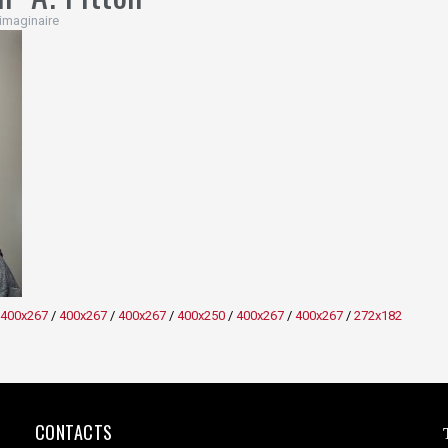
imaginaire
400x267
/
400x267
/
400x267
/
400x250
/
400x267
/
400x267
/
272x182
CONTACTS