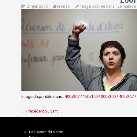
27 juin 2016
leverso
Image publiée dans :
Le malade 
Image disponible dans :
400x267
/
150x150
/
300x200
/
400x267
/
← Précédent
Suivant →
La Saison du Verso