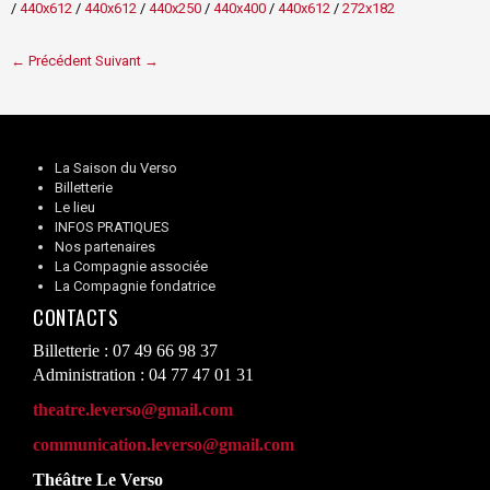
/
440x612
/
440x612
/
440x250
/
440x400
/
440x612
/
272x182
← Précédent
Suivant →
La Saison du Verso
Billetterie
Le lieu
INFOS PRATIQUES
Nos partenaires
La Compagnie associée
La Compagnie fondatrice
CONTACTS
Billetterie : 07 49 66 98 37
Administration : 04 77 47 01 31
theatre.leverso@gmail.com
communication.leverso@gmail.com
Théâtre Le Verso