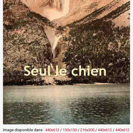
Image disponible dans :
440x612
/
150x150
/
216x300
/
440x612
/
440x612