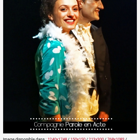
Image disponible dans :
1240x1748
/
150x150
/
213x300
/
768x1083
/