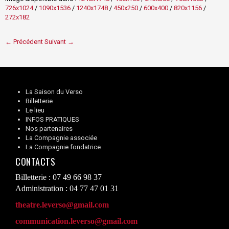
726x1024
/
1090x1536
/
1240x1748
/
450x250
/
600x400
/
820x1156
/
272x182
← Précédent
Suivant →
La Saison du Verso
Billetterie
Le lieu
INFOS PRATIQUES
Nos partenaires
La Compagnie associée
La Compagnie fondatrice
CONTACTS
Billetterie : 07 49 66 98 37
Administration : 04 77 47 01 31
theatre.leverso@gmail.com
communication.leverso@gmail.com