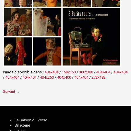
Image disponible dans :
404x404
/
150x150
/
300x300
/
404x404
/
404x404
/
404x404
/
404x404
/
404x250
/
404x400
/
404x404
/
272x182
Suivant →
La Saison du Verso
Billetterie
Le lieu