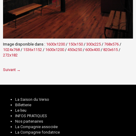
Image disponible dans :
1600x1200
/
150x150
/
300x225
/
768x576
/
1024x768
/
1536x1152
/
1600x1200
/
450x250
/
600x400
/
820x615
/
272x182
Suivant →
La Saison du Verso
Billetterie
Le lieu
INFOS PRATIQUES
Nos partenaires
La Compagnie associée
La Compagnie fondatrice