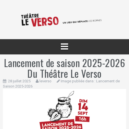
Aller
au
contenu
Lancement de saison 2025-2026
Du Théâtre Le Verso
28 juillet 2025
leverso
Image publiée dans :
Lancement de
Saison 2025-2026