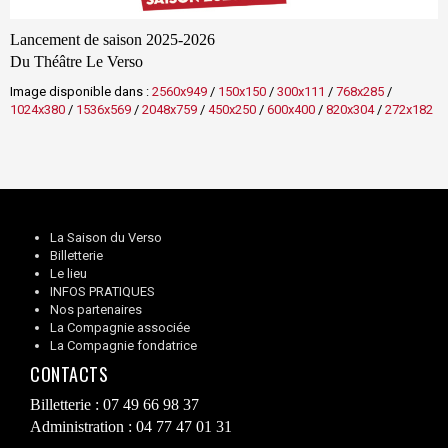
Lancement de saison 2025-2026
Du Théâtre Le Verso
Image disponible dans :
2560x949
/
150x150
/
300x111
/
768x285
/
1024x380
/
1536x569
/
2048x759
/
450x250
/
600x400
/
820x304
/
272x182
La Saison du Verso
Billetterie
Le lieu
INFOS PRATIQUES
Nos partenaires
La Compagnie associée
La Compagnie fondatrice
CONTACTS
Billetterie : 07 49 66 98 37
Administration : 04 77 47 01 31