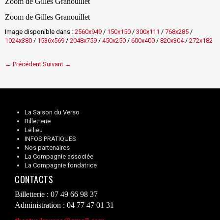
Zoom de Gilles Granouillet
Zoom de Gilles Granouillet
Image disponible dans :
2560x949
/
150x150
/
300x111
/
768x285
/
1024x380
/
1536x569
/
2048x759
/
450x250
/
600x400
/
820x304
/
272x182
← Précédent
Suivant →
La Saison du Verso
Billetterie
Le lieu
INFOS PRATIQUES
Nos partenaires
La Compagnie associée
La Compagnie fondatrice
CONTACTS
Billetterie : 07 49 66 98 37
Administration : 04 77 47 01 31