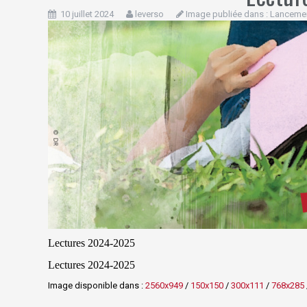
10 juillet 2024
leverso
Image publiée dans :
Lancemen
Lectures 2024-2025
Lectures 2024-2025
Image disponible dans :
2560x949
/
150x150
/
300x111
/
768x285