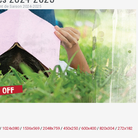
t de Saison 2024-2025
/
1024x380
/
1536x569
/
2048x759
/
450x250
/
600x400
/
820x304
/
272x182