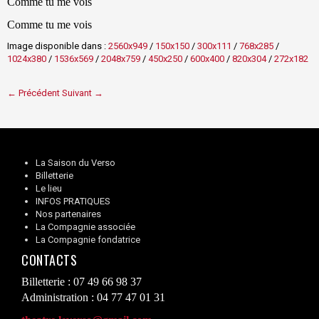
Comme tu me vois
Comme tu me vois
Image disponible dans :
2560x949
/
150x150
/
300x111
/
768x285
/
1024x380
/
1536x569
/
2048x759
/
450x250
/
600x400
/
820x304
/
272x182
← Précédent
Suivant →
La Saison du Verso
Billetterie
Le lieu
INFOS PRATIQUES
Nos partenaires
La Compagnie associée
La Compagnie fondatrice
CONTACTS
Billetterie : 07 49 66 98 37
Administration : 04 77 47 01 31