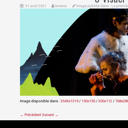
31 août 2021
leverso
Image publiée dans :
La premiè
Image disponible dans :
3543x1319
/
150x150
/
300x112
/
768x28
← Précédent
Suivant →