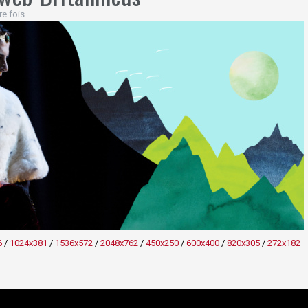
re fois
6
/
1024x381
/
1536x572
/
2048x762
/
450x250
/
600x400
/
820x305
/
272x182