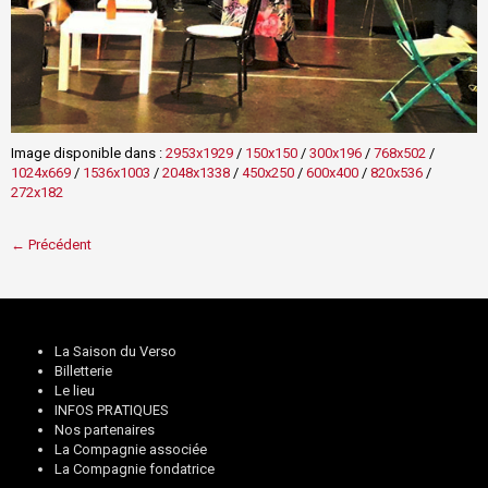
Image disponible dans :
2953x1929
/
150x150
/
300x196
/
768x502
/
1024x669
/
1536x1003
/
2048x1338
/
450x250
/
600x400
/
820x536
/
272x182
← Précédent
La Saison du Verso
Billetterie
Le lieu
INFOS PRATIQUES
Nos partenaires
La Compagnie associée
La Compagnie fondatrice