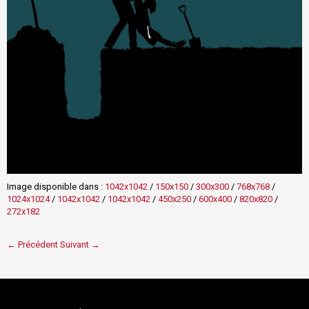
Image disponible dans :
1042x1042
/
150x150
/
300x300
/
768x768
/
1024x1024
/
1042x1042
/
1042x1042
/
450x250
/
600x400
/
820x820
/
272x182
← Précédent
Suivant →