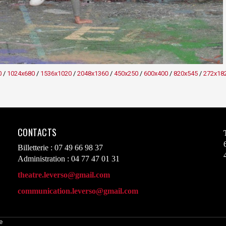
0
/
1024x680
/
1536x1020
/
2048x1360
/
450x250
/
600x400
/
820x545
/
272x18
CONTACTS
Billetterie : 07 49 66 98 37
Administration : 04 77 47 01 31
theatre.leverso@gmail.com
communication.leverso@gmail.com
e