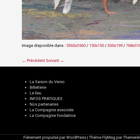
Image disponible dans :
5360x3560
/
150x150
/
300x199
/
768x51
← Précédent
Suivant →
La Saison du Verso
Billetterie
Le lieu
INFOS PRATIQUES
Nos partenaires
La Compagnie associée
La Compagnie fondatrice
Fièrement propulsé par WordPress
|
Thème
FlyMag
par Themeisl