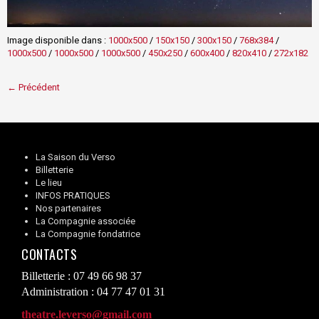
Image disponible dans :
1000x500
/
150x150
/
300x150
/
768x384
/
1000x500
/
1000x500
/
1000x500
/
450x250
/
600x400
/
820x410
/
272x182
← Précédent
La Saison du Verso
Billetterie
Le lieu
INFOS PRATIQUES
Nos partenaires
La Compagnie associée
La Compagnie fondatrice
CONTACTS
Billetterie : 07 49 66 98 37
Administration : 04 77 47 01 31
theatre.leverso@gmail.com