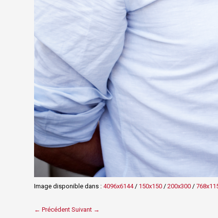
Image disponible dans :
4096x6144
/
150x150
/
200x300
/
768x11
← Précédent
Suivant →