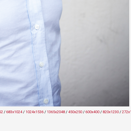
52
/
683x1024
/
1024x1536
/
1365x2048
/
450x250
/
600x400
/
820x1230
/
272x