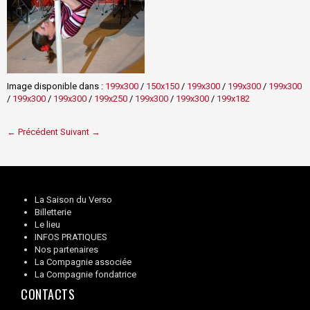
Image disponible dans :
199x300
/
150x150
/
199x300
/
199x300
/
199x300
/
199x300
/
199x300
/
199x250
/
199x300
/
199x300
/
199x182
← Précédent
Suivant →
La Saison du Verso
Billetterie
Le lieu
INFOS PRATIQUES
Nos partenaires
La Compagnie associée
La Compagnie fondatrice
CONTACTS