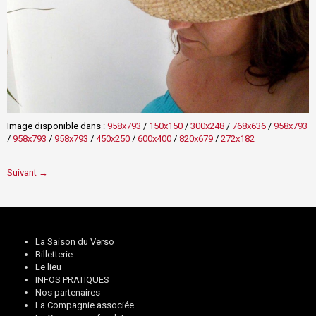
Image disponible dans :
958x793
/
150x150
/
300x248
/
768x636
/
958x793
/
958x793
/
958x793
/
450x250
/
600x400
/
820x679
/
272x182
Suivant →
La Saison du Verso
Billetterie
Le lieu
INFOS PRATIQUES
Nos partenaires
La Compagnie associée