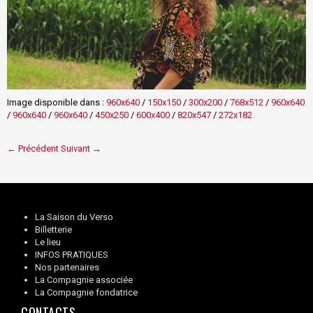
Image disponible dans :
960x640
/
150x150
/
300x200
/
768x512
/
960x640
/
960x640
/
960x640
/
450x250
/
600x400
/
820x547
/
272x182
← Précédent
Suivant →
La Saison du Verso
Billetterie
Le lieu
INFOS PRATIQUES
Nos partenaires
La Compagnie associée
La Compagnie fondatrice
CONTACTS