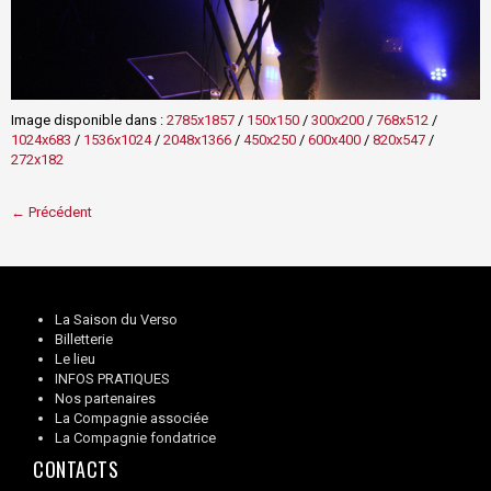
Image disponible dans :
2785x1857
/
150x150
/
300x200
/
768x512
/
1024x683
/
1536x1024
/
2048x1366
/
450x250
/
600x400
/
820x547
/
272x182
← Précédent
La Saison du Verso
Billetterie
Le lieu
INFOS PRATIQUES
Nos partenaires
La Compagnie associée
La Compagnie fondatrice
CONTACTS