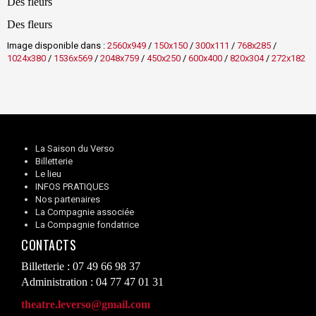
Des fleurs
Des fleurs
Image disponible dans :
2560x949
/
150x150
/
300x111
/
768x285
/
1024x380
/
1536x569
/
2048x759
/
450x250
/
600x400
/
820x304
/
272x182
La Saison du Verso
Billetterie
Le lieu
INFOS PRATIQUES
Nos partenaires
La Compagnie associée
La Compagnie fondatrice
CONTACTS
Billetterie : 07 49 66 98 37
Administration : 04 77 47 01 31
theatre.leverso@gmail.com