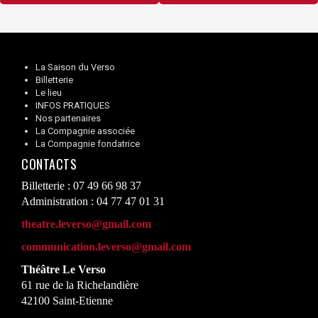
des
articles
La Saison du Verso
Billetterie
Le lieu
INFOS PRATIQUES
Nos partenaires
La Compagnie associée
La Compagnie fondatrice
CONTACTS
Billetterie : 07 49 66 98 37
Administration : 04 77 47 01 31
theatre.leverso@gmail.com
communication.leverso@gmail.com
Théâtre Le Verso
61 rue de la Richelandière
42100 Saint-Etienne