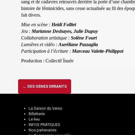
sang et de cadavres retrouvés derrière la porte d’une chambr
histoire de féminicides, sans cesse actualisée au fil des époq
fait divers.
Mise en scène :
Heidi Folliet
Jeu :
Marianne Deshayes, Julie Dupuy
Collaboration artistique :
Solène Fourt
Lumières et vidéo :
Auréliane Pazzaglia
Participation à l’écriture :
Marceau Valette-Philippot
Production : Collectif Ïnuée
Navigation
←
DES GÈNES ERRANTS
d'article
La Saison du Verso
Billetterie
Le lieu
INFOS PRATIQUES
Nos partenaires