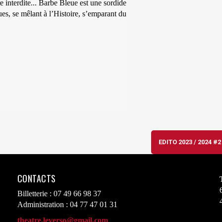
e interdite... Barbe Bleue est une sordide
ues, se mêlant à l’Histoire, s’emparant du
EDITO 2023 / 2024 #
CONTACTS
Billetterie : 07 49 66 98 37
Administration : 04 77 47 01 31
theatre.leverso@gmail.com