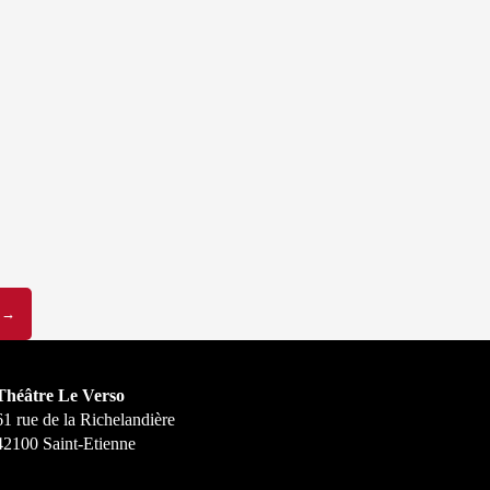
2
→
Théâtre Le Verso
61 rue de la Richelandière
42100 Saint-Etienne