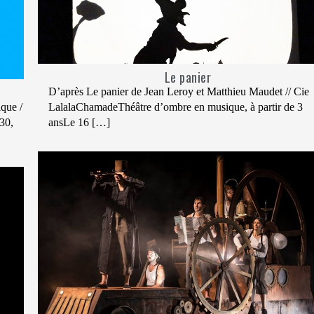
Le panier
D’après Le panier de Jean Leroy et Matthieu Maudet // Cie
ique /
LalalaChamadeThéâtre d’ombre en musique, à partir de 3
30,
ansLe 16 […]