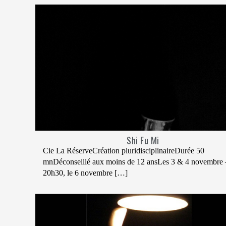
Shi Fu Mi
Cie La RéserveCréation pluridisciplinaireDurée 50
mnDéconseillé aux moins de 12 ansLes 3 & 4 novembre 
20h30, le 6 novembre […]