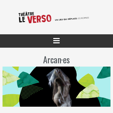
Aller
au
contenu
Arcan·es