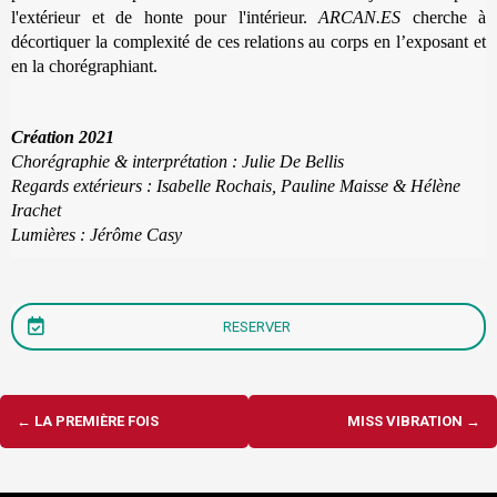
l'extérieur et de honte pour l'intérieur.
ARCAN.ES
cherche à
décortiquer la complexité de ces relations au corps en l’exposant et
en la chorégraphiant.
Création 2021
Chorégraphie & interprétation : Julie De Bellis
Regards extérieurs : Isabelle Rochais, Pauline Maisse & Hélène
Irachet
Lumières : Jérôme Casy
RESERVER
Navigation
←
LA PREMIÈRE FOIS
MISS VIBRATION
→
d'article