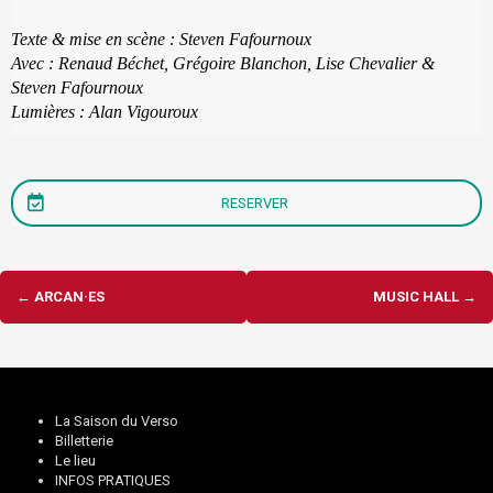
Texte & mise en scène : Steven Fafournoux
Avec : Renaud Béchet, Grégoire Blanchon, Lise Chevalier &
Steven Fafournoux
Lumières : Alan Vigouroux
RESERVER
Navigation
←
ARCAN·ES
MUSIC HALL
→
d'article
La Saison du Verso
Billetterie
Le lieu
INFOS PRATIQUES