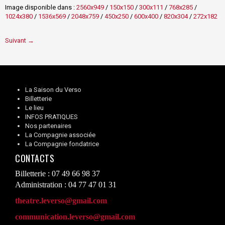
Image disponible dans :
2560x949
/
150x150
/
300x111
/
768x285
/
1024x380
/
1536x569
/
2048x759
/
450x250
/
600x400
/
820x304
/
272x182
Suivant →
La Saison du Verso
Billetterie
Le lieu
INFOS PRATIQUES
Nos partenaires
La Compagnie associée
La Compagnie fondatrice
CONTACTS
Billetterie : 07 49 66 98 37
Administration : 04 77 47 01 31
theatre.leverso@gmail.com
communication.leverso@gmail.com