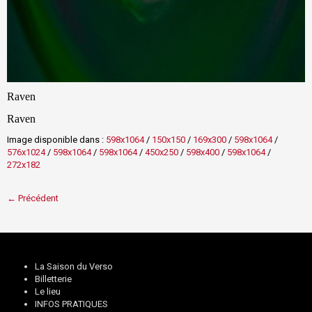
Raven
Raven
Image disponible dans :
598x1064
/
150x150
/
169x300
/
598x1064
/
576x1024
/
598x1064
/
598x1064
/
450x250
/
598x400
/
598x1064
/
272x182
← Précédent
La Saison du Verso
Billetterie
Le lieu
INFOS PRATIQUES