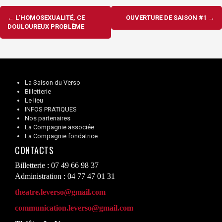
Navigation
←
L’HOMOSEXUALITÉ, CE
OUVERTURE DE SAISON #1
→
d'article
DOULOUREUX PROBLÈME
La Saison du Verso
Billetterie
Le lieu
INFOS PRATIQUES
Nos partenaires
La Compagnie associée
La Compagnie fondatrice
CONTACTS
Billetterie : 07 49 66 98 37
Administration : 04 77 47 01 31
theatre.leverso@gmail.com
communication.leverso@gmail.com