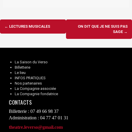
Navigation
←
LECTURES MUSICALES
ON DIT QUE JE NE SUIS PAS
d'article
SAGE
→
La Saison du Verso
Billetterie
Le lieu
INFOS PRATIQUES
Nos partenaires
La Compagnie associée
La Compagnie fondatrice
CONTACTS
Billetterie : 07 49 66 98 37
Administration : 04 77 47 01 31
theatre.leverso@gmail.com