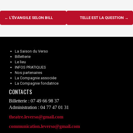
Navigation
←
L’ÉVANGILE SELON BILL
TELLE EST LA QUESTION
→
d'article
La Saison du Verso
Billetterie
Le lieu
INFOS PRATIQUES
Nos partenaires
La Compagnie associée
La Compagnie fondatrice
CONTACTS
Billetterie : 07 49 66 98 37
Administration : 04 77 47 01 31
theatre.leverso@gmail.com
communication.leverso@gmail.com