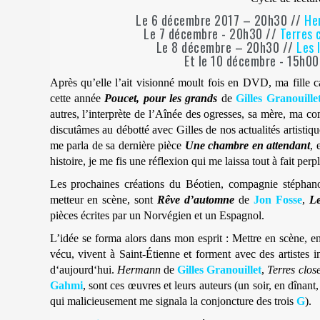
Le 6 décembre 2017 – 20h30 //
He
Le 7 décembre - 20h30 //
Terres 
Le 8 décembre – 20h30 //
Les 
Et le 10 décembre - 15h00
Après qu’elle l’ait visionné moult fois en DVD, ma fille 
cette année
Poucet, pour les grands
de
Gilles
Granouille
autres, l’interprète de l’Aînée des ogresses, sa mère, ma co
discutâmes au débotté avec Gilles de nos actualités artistiqu
me parla de sa dernière pièce
Une chambre en attendant
, 
histoire, je me fis une réflexion qui me laissa tout à fait perp
Les prochaines créations du Béotien, compagnie stéphanois
metteur en scène, sont
Rêve d’automne
de
Jon Fosse
,
Le
pièces écrites par un Norvégien et un Espagnol.
L’idée se forma alors dans mon esprit : Mettre en scène, en 
vécu, vivent à Saint-Étienne et forment avec des artistes in
d‘aujourd‘hui.
Hermann
de
Gilles
G
ranouillet
,
Terres clos
G
ahmi
, sont ces œuvres et leurs auteurs (un soir, en dîna
qui malicieusement me signala la conjoncture des trois
G
).