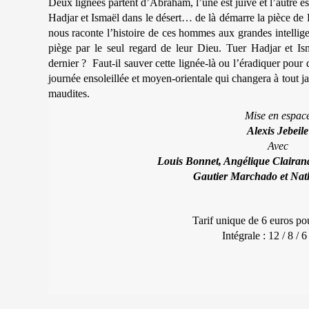
Deux lignées partent d’Abraham, l’une est juive et l’autre e
Hadjar et Ismaël dans le désert… de là démarre la pièce de 
nous raconte l’histoire de ces hommes aux grandes intelli
piège par le seul regard de leur Dieu. Tuer Hadjar et Ism
dernier ? Faut-il sauver cette lignée-là ou l’éradiquer pour
journée ensoleillée et moyen-orientale qui changera à tout j
maudites.
Mise en espac
Alexis Jebeile
Avec
Louis Bonnet, Angélique Clairan
Gautier Marchado et Nat
Tarif unique de 6 euros pou
Intégrale : 12 / 8 / 