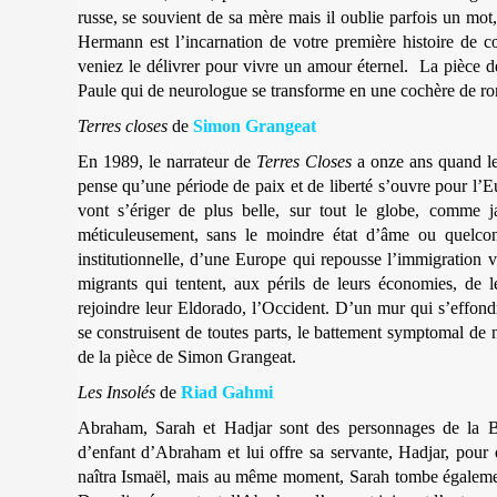
russe, se souvient de sa mère mais il oublie parfois un mot,
Hermann est l’incarnation de votre première histoire de 
veniez le délivrer pour vivre un amour éternel. La pièce d
Paule qui de neurologue se transforme en une cochère de 
Terres closes
de
Simon Grangeat
En 1989, le narrateur de
Terres Closes
a onze ans quand le 
pense qu’une période de paix et de liberté s’ouvre pour l’E
vont s’ériger de plus belle, sur tout le globe, comme 
méticuleusement, sans le moindre état d’âme ou quelco
institutionnelle, d’une Europe qui repousse l’immigration 
migrants qui tentent, aux périls de leurs économies, de le
rejoindre leur Eldorado, l’Occident. D’un mur qui s’effon
se construisent de toutes parts, le battement symptomal de n
de la pièce de Simon Grangeat.
Les Insolés
de
Riad Gahmi
Abraham, Sarah et Hadjar sont des personnages de la Bi
d’enfant d’Abraham et lui offre sa servante, Hadjar, pour
naîtra Ismaël, mais au même moment, Sarah tombe également