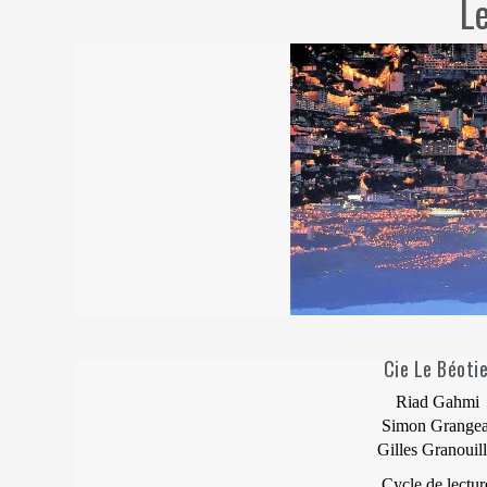
Le
Cie Le Béoti
Riad Gahmi
Simon Grangea
Gilles Granouill
Cycle de lectur