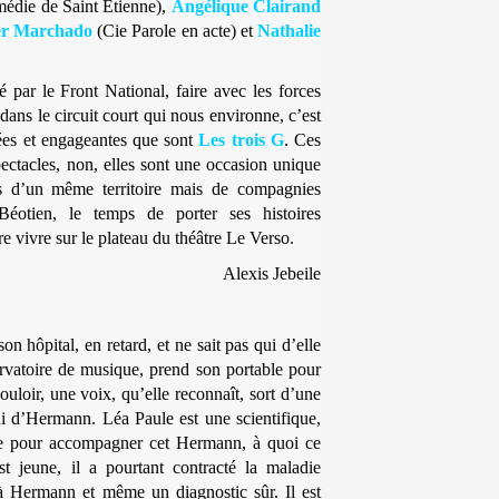
édie de Saint Etienne),
Angélique Clairand
er Marchado
(Cie Parole en acte) et
Nathalie
 par le Front National, faire avec les forces
dans le circuit court qui nous environne, c’est
gées et engageantes que sont
Les trois G
. Ces
pectacles, non, elles sont une occasion unique
es d’un même territoire mais de compagnies
Béotien, le temps de porter ses histoires
re vivre sur le plateau du théâtre Le Verso.
Alexis Jebeile
on hôpital, en retard, et ne sait pas qui d’elle
ervatoire de musique, prend son portable pour
uloir, une voix, qu’elle reconnaît, sort d’une
ui d’Hermann. Léa Paule est une scientifique,
tue pour accompagner cet Hermann, à quoi ce
 jeune, il a pourtant contracté la maladie
 à Hermann et même un diagnostic sûr. Il est