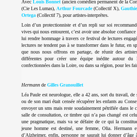
Avec
Louis Bonnet
(ancien comédien permanent de la Com
(Cie Les Lumas),
Arthur Fourcade
(Collectif X),
Gauthi
Ortega
(Collectif 7), pour artistes-interprètes.
Loin d’un protectionniste et d’un repli sur soi recommandé
vives qui nous entourent, c’est avoir une absolue confiance 
lui rendre hommage à travers ce festival de lectures enga
lectures ne tendent pas à se transformer dans le futur, en s
que nous nous offrons en partage, de réunir des artist
différentes pour créer une équipe inédite autour du 
confectionnées dans la Loire, ou dans sa région, pour les fai
Hermann
de
Gilles Granouillet
Léa Paule est neurologue, elle a 42 ans, sort du travail, de s
ou de son mari était censée récupérer les enfants au Cons
envoyer un sms mais reste soudainement pétrifiée dans le co
salle de consultation, ce timbre qui n’a pas changé est cel
une pragmatique, mais va se défaire de ce qui la consti
jeune homme est destiné, une femme, Olia. Hermann est
d’Alzheimer, enfin, personne ne saurait lui donner d’âge