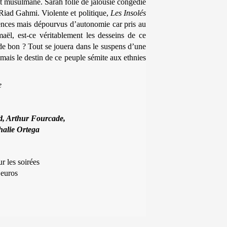
st musulmane. Sarah folle de jalousie congédie
Riad Gahmi. Violente et politique,
Les Insolés
gences mais dépourvus d’autonomie car pris au
aël, est-ce véritablement les desseins de ce
 de bon ? Tout se jouera dans le suspens d’une
amais le destin de ce peuple sémite aux ethnies
e
d, Arthur Fourcade,
halie Ortega
r les soirées
6 euros