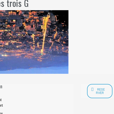
s trois G
en
RESE
RVER
t
et
es