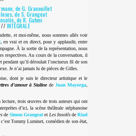
rmann, de G. Granouillet
closes, de
S. Grangeat
Insolés, de
R. Gahmi
 //
INTÉGRALE
cadette, et moi-même, nous sommes allés voir
t
, en vrai et en direct, pour y applaudir, entre
mpagne. À la sortie de la représentation, nous
es respectives. Au cours de la conversation, il
et pendant qu’il déroulait l’onctueux fil de son
lexe. Je n’ai jamais lu de pièces de Gilles.
e, dont je suis le directeur artistique et le
ttres d’amour à Staline
de
Juan Mayorga
,
lecture, trois œuvres de trois auteurs qui ont
terprètes d’ici, la scène théâtrale stéphanoise
es
de
Simon
G
rangeat
et
Les Insolés
de
Riad
nt, c’est Tommy Luminet, comédien de son état,