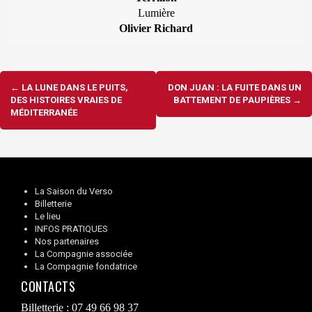
Lumière
Olivier Richard
Navigation
←
LA LUNE DANS LE PUITS,
DON JUAN : LA FUITE DANS UN
d'article
DES HISTOIRES VRAIES DE
BATTEMENT DE PAUPIÈRES
→
MÉDITERRANÉE
La Saison du Verso
Billetterie
Le lieu
INFOS PRATIQUES
Nos partenaires
La Compagnie associée
La Compagnie fondatrice
CONTACTS
Billetterie : 07 49 66 98 37