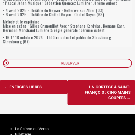
: Pascal Jehan Musique : Sébastien Quencez Lumière : Jérôme Aubert
• 4 avril 2025 - Théâtre du Geyser - Bellerive sur Allier (03)
• 6 avril 2025 - Théâtre de Châtel-Guyon - Chatel Guyon (63)
Mélody et le capitaine
Mise en scène : Gilles Granouillet Avec : Stéphane Kordylas, Romane Karr,
Hermann Marchand Lumière & régie générale : Jérôme Aubert
• 16-17-18 octobre 2024 - Théâtre actuel et public de Strasbourg -
Strasbourg (67)
RESERVER
Navigation
←
ENERGIES LIBRES
UN CORTÈGE À SAINT-
d'article
FRANÇOIS : CINQ MAINS
COUPEES
→
La Saison du Verso
Billetterie