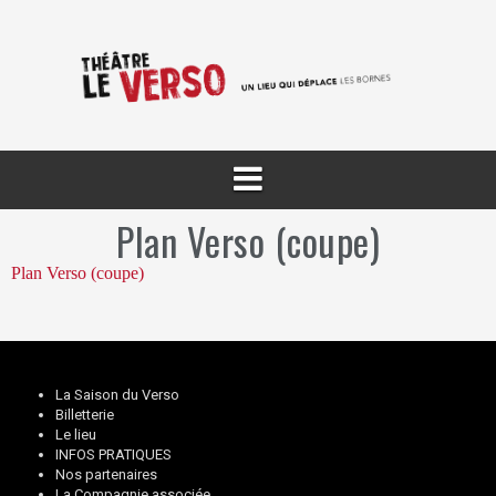
Aller
au
contenu
Plan Verso (coupe)
Plan Verso (coupe)
La Saison du Verso
Billetterie
Le lieu
INFOS PRATIQUES
Nos partenaires
La Compagnie associée