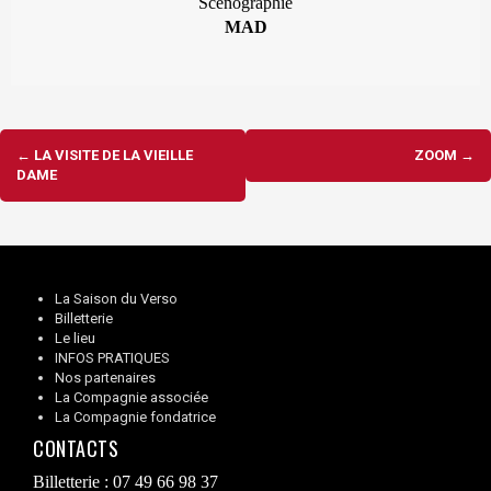
Scénographie
MAD
Navigation
←
LA VISITE DE LA VIEILLE
ZOOM
→
d'article
DAME
La Saison du Verso
Billetterie
Le lieu
INFOS PRATIQUES
Nos partenaires
La Compagnie associée
La Compagnie fondatrice
CONTACTS
Billetterie : 07 49 66 98 37