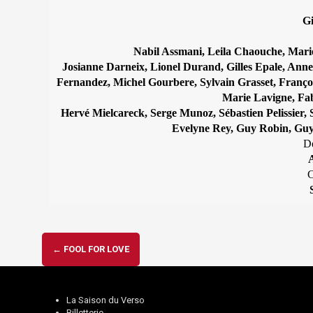
Gi
Nabil Assmani, Leila Chaouche, Mari
Josianne Darneix, Lionel Durand, Gilles Epale, Anne
Fernandez, Michel Gourbere, Sylvain Grasset, François 
Marie Lavigne, Fa
Hervé Mielcareck, Serge Munoz, Sébastien Pelissier,
Evelyne Rey, Guy Robin, Guy 
Dé
A
C
Navigation
←
FOOL FOR LOVE
d'article
La Saison du Verso
Billetterie