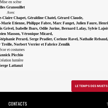
Mise en scène
lles Granouillet
Avec
e-Claire Chapet, Géraldine Chatel, Gérard Claude,
-Marie Etienne, Philippe Fabre, Marc Fanget, Julien Faure, Henri
Grivel, Isabelle Ibars, Odile Jurine, Bernard Lafay, Sylvie Lajoi
bien Masson, Véronique Micard,
 Stéphanie Perard, Serge Pradier, Corinne Ravel, Nathalie Rebaud
Treille, Norbert Verrier et Fabrice Zemlik
cor et costumes
nnick Picchio
réation lumière
Serge Lattanzi
LE TEMPS DES MUET
CONTACTS