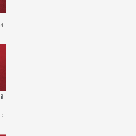
14
il
 :