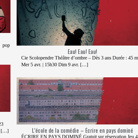
e pop
Eau! Eau! Eau!
Cie Scolopendre Théâtre d’ombre – Dès 3 ans Durée : 45 m
Mer 5 avr. | 15h30 Dim 9 avr. […]
23
L’école de la comédie – Écrire en pays dominé
] […]
ÉCRIRE EN PAYS DOMINÉ Gratuit sur réservation Jeu 4