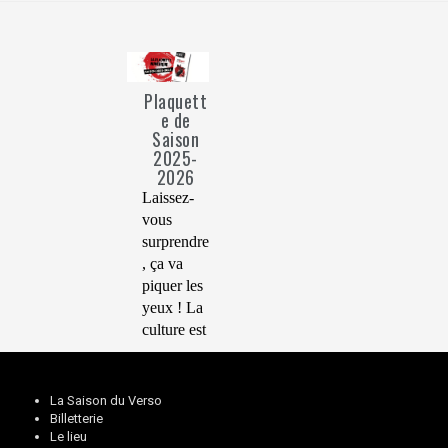
Plaquett
e de
Saison
2025-
2026
Laissez-
vous
surprendre
, ça va
piquer les
yeux ! La
culture est
là, sur
scène et
en dehors.
La Saison du Verso
Puisque
Billetterie
Le lieu
nous