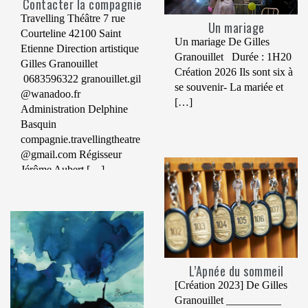
Contacter la compagnie
Travelling Théâtre 7 rue
Un mariage
Courteline 42100 Saint
Un mariage De Gilles
Etienne Direction artistique
Granouillet Durée : 1H20
Gilles Granouillet
Création 2026 Ils sont six à
0683596322 granouillet.gil
se souvenir- La mariée et
@wanadoo.fr
[…]
Administration Delphine
Basquin
compagnie.travellingtheatre
@gmail.com Régisseur
Jérôme Aubert […]
L’Apnée du sommeil
[Création 2023] De Gilles
Granouillet __________