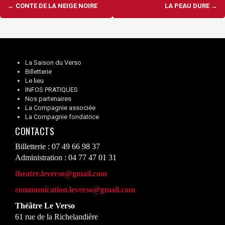
Navigation
←
CONTE DE LA NEIGE NOIRE
LA PEAU DURE
→
d'article
La Saison du Verso
Billetterie
Le lieu
INFOS PRATIQUES
Nos partenaires
La Compagnie associée
La Compagnie fondatrice
CONTACTS
Billetterie : 07 49 66 98 37
Administration : 04 77 47 01 31
theatre.leverso@gmail.com
communication.leverso@gmail.com
Théâtre Le Verso
61 rue de la Richelandière