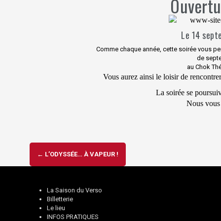
Ouvertu
Le 14 sept
Comme chaque année, cette soirée vous per
de sept
au Chok Thé
Vous aurez ainsi le loisir de rencontre
La soirée se poursuiv
Nous vous 
Navigation
←
L’ODYSSÉE… À VAPEUR !
d'article
La Saison du Verso
Billetterie
Le lieu
INFOS PRATIQUES