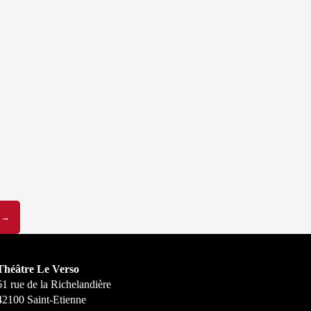
!
→
Théâtre Le Verso
61 rue de la Richelandière
42100 Saint-Etienne