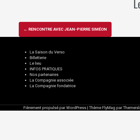
L
Navigation
←
RENCONTRE AVEC JEAN-PIERRE SIMÉON
d'article
La Saison du Verso
Billetterie
Le lieu
INFOS PRATIQUES
Nos partenaires
La Compagnie associée
La Compagnie fondatrice
Fièrement propulsé par WordPress
|
Thème
FlyMag
par Themeisl