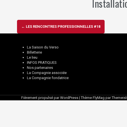
Installat
Navigation
←
LES RENCONTRES PROFESSIONNELLES #18
d'article
La Saison du Verso
Billetterie
Le lieu
INFOS PRATIQUES
Nos partenaires
La Compagnie associée
La Compagnie fondatrice
Fièrement propulsé par WordPress
|
Thème
FlyMag
par Themeisl