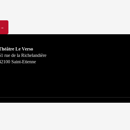
S
→
Théâtre Le Verso
61 rue de la Richelandière
42100 Saint-Etienne