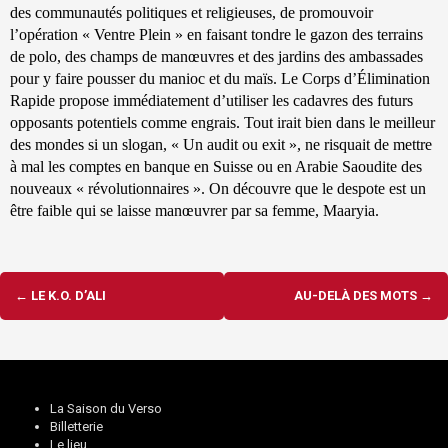
des communautés politiques et religieuses, de promouvoir
l’opération « Ventre Plein » en faisant tondre le gazon des terrains
de polo, des champs de manœuvres et des jardins des ambassades
pour y faire pousser du manioc et du maïs. Le Corps d’Élimination
Rapide propose immédiatement d’utiliser les cadavres des futurs
opposants potentiels comme engrais. Tout irait bien dans le meilleur
des mondes si un slogan, « Un audit ou exit », ne risquait de mettre
à mal les comptes en banque en Suisse ou en Arabie Saoudite des
nouveaux « révolutionnaires ». On découvre que le despote est un
être faible qui se laisse manœuvrer par sa femme, Maaryia.
Navigation
←
LE K.O. D’ALI
AU-DELÀ DES MOTS
→
d'article
La Saison du Verso
Billetterie
Le lieu