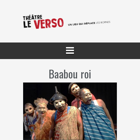
Aller
au
contenu
Baabou roi